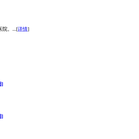
...[
详情
]
]
]