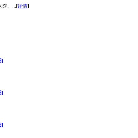
...[
详情
]
]
]
]